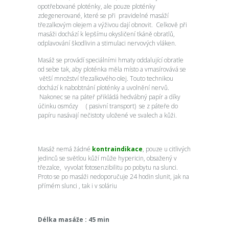
opotřebované ploténky, ale pouze ploténky
zdegenerované, které se při pravidelné masáží
třezalkovým olejem a výživou dají obnovit. Celkově při
masáži dochází k lepšímu okysličení tkáně obratlů,
odplavování škodlivin a stimulaci nervových vláken.
Masáž se provádí speciálními hmaty oddalující obratle
od sebe tak, aby ploténka měla místo a vmasírovává se
větší množství třezalkového olej. Touto technikou
dochází k nabobtnání ploténky a uvolnění nervů.
Nakonec se na páteř přikládá hedvábný papír a díky
účinku osmózy ( pasivní transport) se z páteře do
papíru nasávají nečistoty uložené ve svalech a kůži.
Masáž nemá žádné
kontraindikace
, pouze u citlivých
jedinců se světlou kůží může hypericin, obsažený v
třezalce, vyvolat fotosenzibilitu po pobytu na slunci.
Proto se po masáži nedoporučuje 24 hodin slunit, jak na
přímém slunci , tak i v soláriu
Délka masáže : 45 min