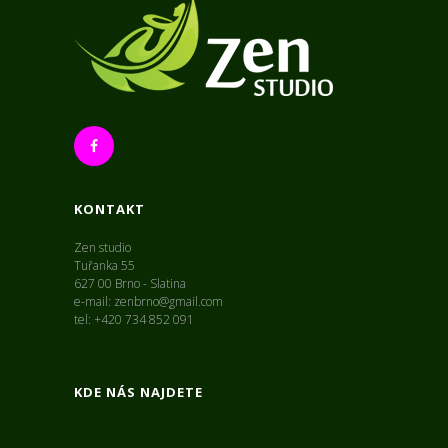
KONTAKT
Zen studio
Tuřanka 55
627 00 Brno - Slatina
e-mail: zenbrno@gmail.com
tel: +420 734 852 091
KDE NÁS NAJDETE