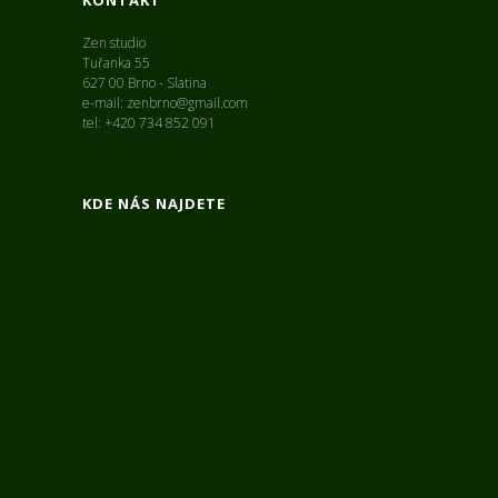
KONTAKT
Zen studio
Tuřanka 55
627 00 Brno - Slatina
e-mail: zenbrno@gmail.com
tel: +420 734 852 091
KDE NÁS NAJDETE