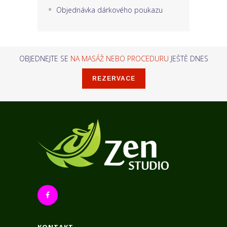
Objednávka dárkového poukazu
OBJEDNEJTE SE
NA MASÁŽ NEBO PROCEDURU
JEŠTĚ DNES
REZERVACE