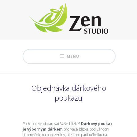
MENU
Objednávka dárkového
poukazu
Potřebujete obdarovat Vaše blízké?
Dárkový poukaz
je výborným dárkem
pro Vaše blízké pod vánoční
stromeček, na narozeniny, ale i pro paní učitelku na