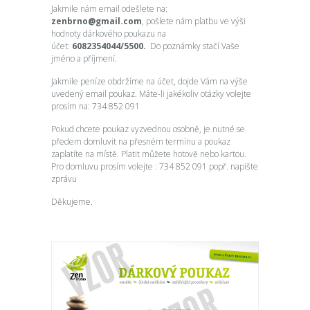
Jakmile nám email odešlete na:
zenbrno@gmail.com
, pošlete nám platbu ve výši
hodnoty dárkového poukazu na
účet:
6082354044/5500.
Do poznámky stačí Vaše
jméno a příjmení.
Jakmile peníze obdržíme na účet, dojde Vám na výše
uvedený email poukaz. Máte-li jakékoliv otázky volejte
prosím na: 734 852 091
Pokud chcete poukaz vyzvednou osobně, je nutné se
předem domluvit na přesném termínu a poukaz
zaplatíte na místě. Platit můžete hotově nebo kartou.
Pro domluvu prosím volejte : 734 852 091 popř. napište
zprávu
Děkujeme.