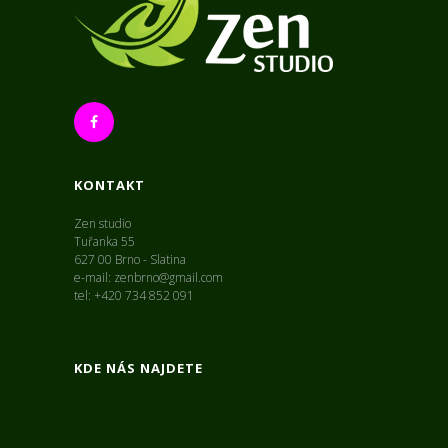
KONTAKT
Zen studio
Tuřanka 55
627 00 Brno - Slatina
e-mail: zenbrno@gmail.com
tel: +420 734 852 091
KDE NÁS NAJDETE