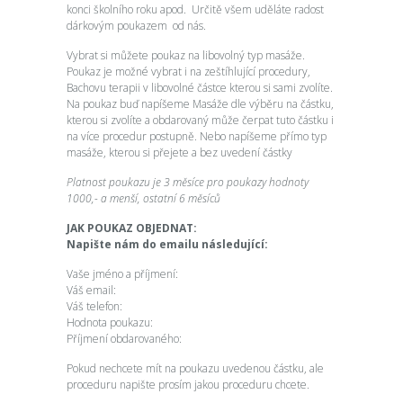
konci školního roku apod. Určitě všem uděláte radost
dárkovým poukazem od nás.
Vybrat si můžete poukaz na libovolný typ masáže.
Poukaz je možné vybrat i na zeštíhlující procedury,
Bachovu terapii v libovolné částce kterou si sami zvolíte.
Na poukaz buď napíšeme Masáže dle výběru na částku,
kterou si zvolíte a obdarovaný může čerpat tuto částku i
na více procedur postupně. Nebo napíšeme přímo typ
masáže, kterou si přejete a bez uvedení částky
Platnost poukazu je 3 měsíce pro poukazy hodnoty
1000,- a menší, ostatní 6 měsíců
JAK POUKAZ OBJEDNAT:
Napište nám do emailu následující:
Vaše jméno a příjmení:
Váš email:
Váš telefon:
Hodnota poukazu:
Příjmení obdarovaného:
Pokud nechcete mít na poukazu uvedenou částku, ale
proceduru napište prosím jakou proceduru chcete.