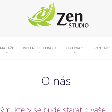
MASÁŽE
WELLNESS, TERAPIE
REZERVACE
KONTAKT
O nás
ým, který se bude starat o vaše