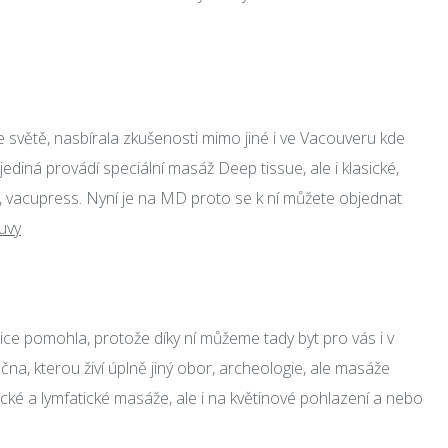
e světě, nasbírala zkušenosti mimo jiné i ve Vacouveru kde
jediná provádí speciální masáž Deep tissue, ale i klasické,
 vacupress. Nyní je na MD proto se k ní můžete objednat
uvy
lice pomohla, protože díky ní můžeme tady byt pro vás i v
čna, kterou živí úplně jiný obor, archeologie, ale masáže
ické a lymfatické masáže, ale i na květinové pohlazení a nebo