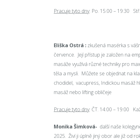
Pracuje tyto dny
: Po. 15:00 – 19:30 Stř
Eliška Ostrá :
zkušená masérka s vášní
července. Její přístup je založen na emp
masáže využívá různé techniky pro maxi
těla a mysli. Můžete se objednat na kl
chodidel, vacupress, Indickou masáž h
masáž nebo lifting obličeje
Pracuje tyto dny
: ČT. 14:00 – 19:00 Ka
Monika Šimková-
další naše kolegyn
2025. Živí ji úplně jiný obor ale již o