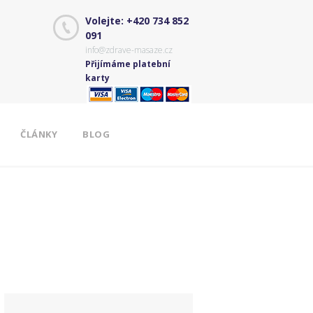
Volejte: +420 734 852
091
info@zdrave-masaze.cz
Přijímáme platební
karty
ČLÁNKY
BLOG