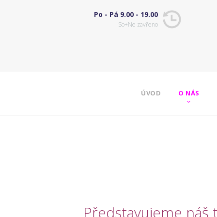
Po - Pá 9.00 - 19.00
So+Ne zavřeno
ÚVOD
O NÁS
Představujeme náš t