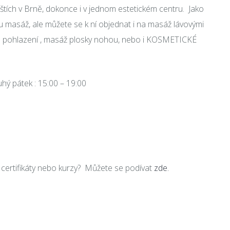
štích v Brně, dokonce i v jednom estetickém centru. Jako
 masáž, ale můžete se k ní objednat i na masáž lávovými
vé pohlazení , masáž plosky nohou, nebo i KOSMETICKÉ
hý pátek : 15:00 – 19:00
 certifikáty nebo kurzy? Můžete se podívat
zde.