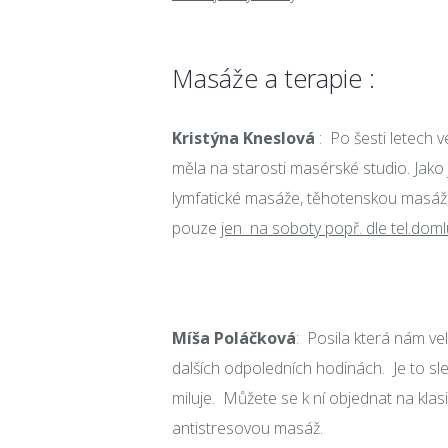
Masáže a terapie :
Kristýna Kneslová
: Po šesti letech v
měla na starosti masérské studio. Jako 
lymfatické masáže, těhotenskou masáž,
pouze
jen na soboty popř. dle tel.doml
Míša Poláčková
: Posila která nám ve
dalších odpoledních hodinách. Je to sle
miluje. Můžete se k ní objednat na klas
antistresovou masáž.