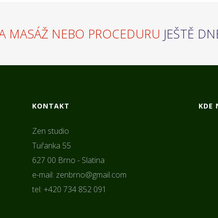
A MASÁŽ NEBO PROCEDURU
JEŠTĚ DN
KONTAKT
KDE 
Zen studio
Tuřanka 55
627 00 Brno - Slatina
e-mail: zenbrno@gmail.com
tel: +420 734 852 091