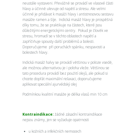
neustále vystaveni. Převážně se provádí ve vlasové části
hlavy a účinně ulevuje od napětí a stresu. Ale velmi
účinné je přidávat k masáži hlavy i antistresovou sestavu
masáže ramen a šíje. Indická masáž hlavy je prospěšná
díky tomu, že se praktikuje na částech, které jsou
důležitými energetickými centry. Pokud je člověk ve
stresu, hromadí se v těchto oblastech napětí a
zapříčiňuje spousty další problémů a bolesti.
Doporučujeme při poruchách spánku, nespavosti a
bolestech hlavy.
Indická masáž halvy se provádí většinou v poloze vsedě,
ale možnou alternativou je i poloha vleže. Většinou se
tato procedura provádí bez použití olejů, ale pokud si
chcete dopřát maximální relaxaci, doporučujeme
aplikovat speciální ajurvédský olej
Podmínkou kvalitní masáže je délka vlasů min 10 cm
Kontraindikace:
žádné zásadní kontraindikace
nejsou známy, jen se vyžaduje opatrnosti
u kožních a infekčních nemocech