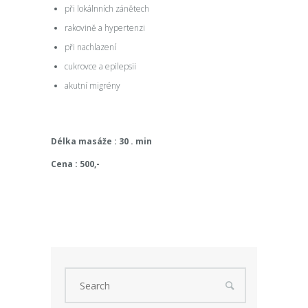
při lokálnních zánětech
rakovině a hypertenzi
při nachlazení
cukrovce a epilepsii
akutní migrény
Délka masáže : 30 . min
Cena : 500,-