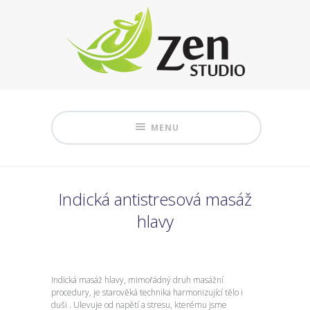
MENU
Indická antistresová masáž
hlavy
Indická masáž hlavy, mimořádný druh masážní
procedury, je starověká technika harmonizující tělo i
duši . Ulevuje od napětí a stresu, kterému jsme