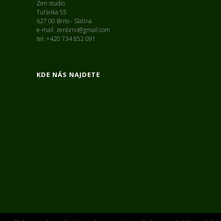
Zen studio
Tuřanka 55
627 00 Brno - Slatina
e-mail: zenbrno@gmail.com
tel: +420 734 852 091
KDE NÁS NAJDETE