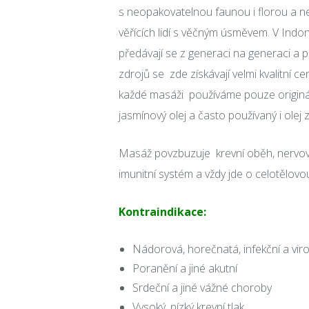
s neopakovatelnou faunou i florou a ne
věřících lidí s věčným úsměvem. V Indo
předávají se z generaci na generaci a 
zdrojů se zde získávají velmi kvalitní 
každé masáži používáme pouze originální
jasmínový olej a často používaný i olej
Masáž povzbuzuje krevní oběh, nervovo
imunitní systém a vždy jde o celotělov
Kontraindikace:
Nádorová, horečnatá, infekční a vi
Poranění a jiné akutní
Srdeční a jiné vážné choroby
Vysoký, nízký krevní tlak