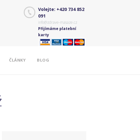
Volejte: +420 734 852
091
info@zdrave-masaze.cz
Přijímáme platební
karty
ČLÁNKY
BLOG
ž