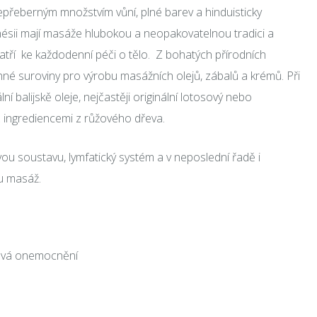
přeberným množstvím vůní, plné barev a hinduisticky
nésii mají masáže hlubokou a neopakovatelnou tradici a
patří ke každodenní péči o tělo. Z bohatých přírodních
cenné suroviny pro výrobu masážních olejů, zábalů a krémů. Při
 balijskě oleje, nejčastěji originální lotosový nebo
 z ingrediencemi z růžového dřeva.
u soustavu, lymfatický systém a v neposlední řadě i
ou masáž.
rová onemocnění