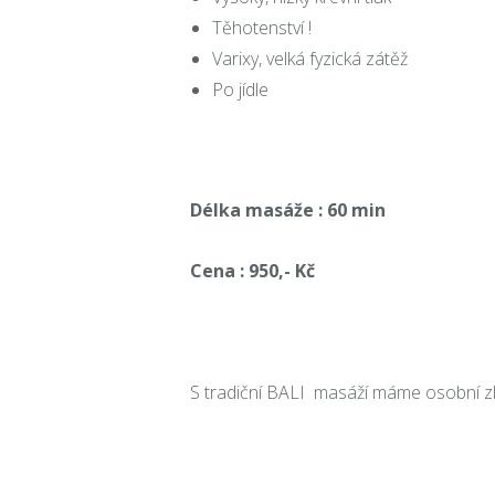
Těhotenství !
Varixy, velká fyzická zátěž
Po jídle
Délka masáže : 60 min
Cena : 950,- Kč
S tradiční BALI masáží máme osobní z