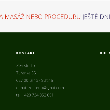
A MASÁŽ NEBO PROCEDURU
JEŠTĚ DN
KONTAKT
KDE 
Zen studio
Tuřanka 55
627 00 Brno - Slatina
e-mail: zenbrno@gmail.com
tel: +420 734 852 091