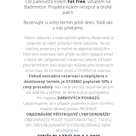
Od parkoviště kolem
Fat free
, vstupem na
Badminton. Projdete kolem recepce a druhé
patro
Rezervujte si volný termín ještě dnes. Rádi vás
u nás přivítáme.
Vážení zákazníci, v rezervačním systému Reservanto si
vyberete ze všech procedur které nabízíme. Ne na
všechny procedury je možné se objednat každý den.
Potvrzení rezervace Vám přijde na Vámi napsaný email
a stejně tak i připomenutí o rezervaci přesně 24 hodin
před termínem. Vaši rezervaci můžete přes rezervační
email max. do 24 hodin zrušit a STORNO je zdarma.
Pokud nezrušíte rezervaci a nepřijdete v
domluvený
termín, je STORNO poplatek 50% z
ceny procedury
. Náš čas je pro nás, stejně tak jak pro
Vás důležitý a věříme, že tento krok je pochopitelný.
Pro majitele
DÁRKOVÝCH POUKAZŮ
Upozorňujeme, že v případě pozdního zrušení termínu
masáže dárkový poukaz PROPADÁ
OBJEDNÁVÁNÍ PŘÍSTROJOVÉ LYMFODRENÁŽE!
OBJEDNÁVEJTE POUZE TELEFONICKY NA Č. 734 852
091, PŘES REZERVAČNÍ SYSTÉM REZERVACE NENÍ
MOŽNÁNENÁ .