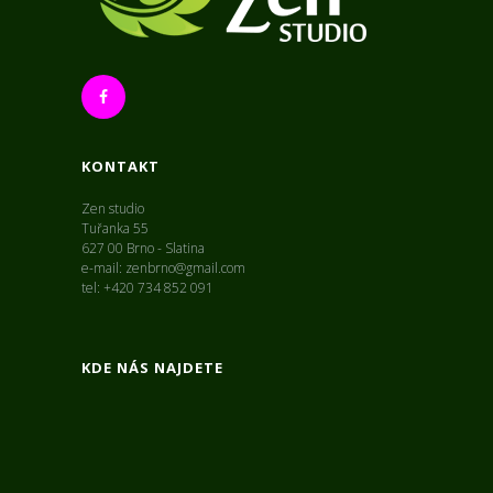
KONTAKT
Zen studio
Tuřanka 55
627 00 Brno - Slatina
e-mail: zenbrno@gmail.com
tel: +420 734 852 091
KDE NÁS NAJDETE